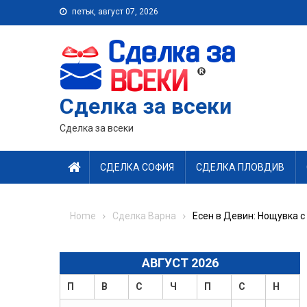
Skip
петък, август 07, 2026
to
content
Сделка за всеки
Сделка за всеки
СДЕЛКА СОФИЯ
СДЕЛКА ПЛОВДИВ
Home
Сделка Варна
Есен в Девин: Нощувка с
АВГУСТ 2026
П
В
С
Ч
П
С
Н