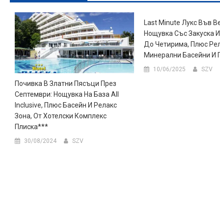
Last Minute Лукс Във В
Нощувка Със Закуска И
До Четирима, Плюс Рел
Минерални Басейни И 
10/06/2025
SZV
Почивка В Златни Пясъци През
Септември: Нощувка На База All
Inclusive, Плюс Басейн И Релакс
Зона, От Хотелски Комплекс
Плиска***
30/08/2024
SZV