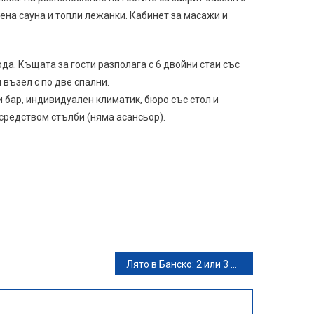
ена сауна и топли лежанки. Кабинет за масажи и
а. Къщата за гости разполага с 6 двойни стаи със
възел с по две спални.
 бар, индивидуален климатик, бюро със стол и
осредством стълби (няма асансьор).
Лято в Банско: 2 или 3 нощувки със закуски и възможност за вечери, плюс уелнес център