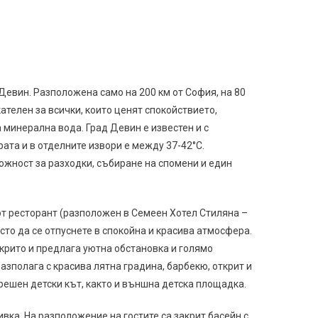
 Девин. Разположена само на 200 км от София, на 80
кателен за всички, които ценят спокойствието,
 минерална вода. Град Девин е известен и с
ата и в отделните извори е между 37-42°С.
ожност за разходки, събиране на спомени и един
от ресторант (разположен в Семеен Хотел Стиляна –
сто да се отпуснете в спокойна и красива атмосфера.
ткрито и предлага уютна обстановка и голямо
азполага с красива лятна градина, барбекю, открит и
ешен детски кът, както и външна детска площадка.
вка. На разположение на гостите са закрит басейн с