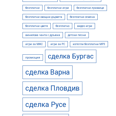
безплатни
безплатни игри
безплатни луковици
безплатни овощни дървета
безплатни семена
безплатни цветя
безплатно
видео игри
винилова чанта с дръжка
детски песни
игри за MAC
игри за PC
изтегли безплатни МР3
сделка Бургас
промоция
сделка Варна
сделка Пловдив
сделка Русе