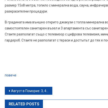
размер 15х8 метра, топило с минерална вода, сауна, инфрачерв
разкрасителни процедури.
В градината има външно открито джакузи с топла минерална вод
самостоятелен санитарен възел и 3 апартамента със санитарен 
Стаите разполагат също с телевизор с цифрова телевизия, мини
гардероб. Стаите не разполагат с тераси и достъпът до тях е п
повече
Навигация
Август в Поморие: 3, 4 или 5 нощувки – в студио или апартамент
RELATED POSTS