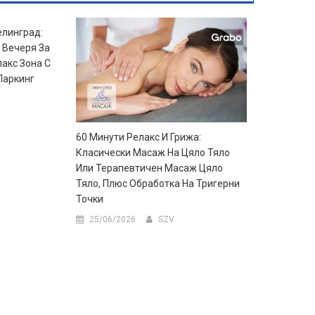
елинград:
 Вечеря За
акс Зона С
Паркинг
60 Минути Релакс И Грижа:
Класически Масаж На Цяло Тяло
Или Терапевтичен Масаж Цяло
Тяло, Плюс Обработка На Тригерни
Точки
25/06/2026
SZV