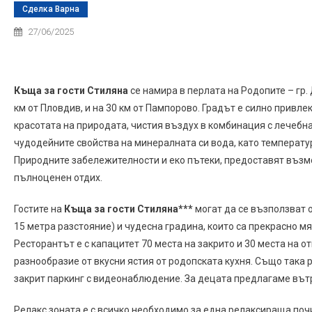
Сделка Варна
27/06/2025
Къща за гости Стиляна
се намира в перлата на Родопите – гр.
км от Пловдив, и на 30 км от Пампорово. Градът е силно привле
красотата на природата, чистия въздух в комбинация с лечебна
чудодейните свойства на минералната си вода, като температур
Природните забележителности и еко пътеки, предоставят възм
пълноценен отдих.
Гостите на
Къща за гости Стиляна***
могат да се възползват 
15 метра разстояние) и чудесна градина, които са прекрасно мя
Ресторантът е с капацитет 70 места на закрито и 30 места на о
разнообразие от вкусни ястия от родопската кухня. Също така р
закрит паркинг с видеонаблюдение. За децата предлагаме вътр
Релакс зоната е с всичко необходимо за една релаксираща почи