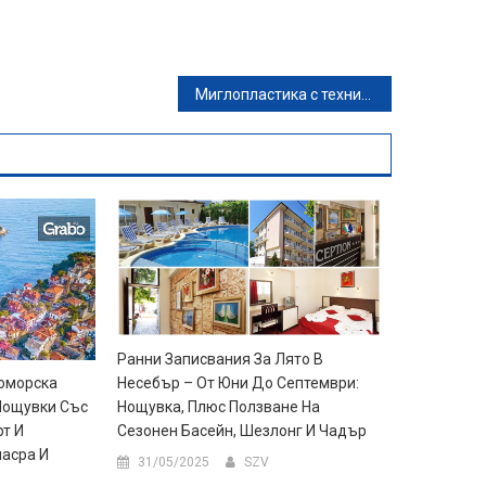
Миглопластика с техника по избор
Ранни Записвания За Лято В
оморска
Несебър – От Юни До Септември:
 Нощувки Със
Нощувка, Плюс Ползване На
рт И
Сезонен Басейн, Шезлонг И Чадър
масра И
31/05/2025
SZV