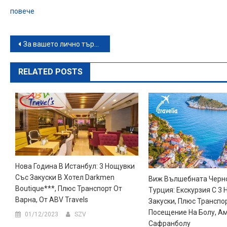
повече
Навигация
За вашето лично тържество: 3 часа наем на яхта с парти круиз за 8 човека на ветроходна яхта – с хапване и напитки
RELATED POSTS
Нова Година В Истанбул: 3 Нощувки
Със Закуски В Хотел Darkmen
Виж Вълшебната Черн
Boutique***, Плюс Транспорт От
Турция: Екскурзия С 3
Варна, От ABV Travels
Закуски, Плюс Транспо
Посещение На Болу, А
01/12/2023
SZV
Сафранболу