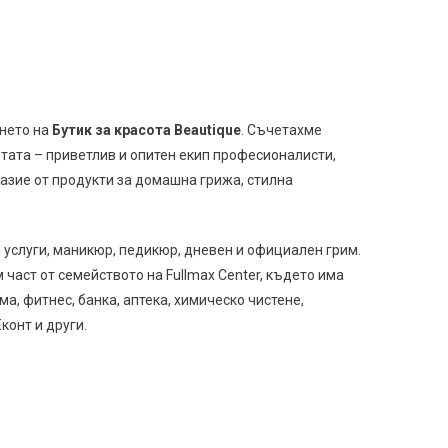
ането на
Бутик за красота Beautique
. Съчетахме
тата – приветлив и опитен екип професионалисти,
азие от продукти за домашна грижа, стилна
услуги, маникюр, педикюр, дневен и официален грим.
част от семейството на Fullmax Center, където има
а, фитнес, банка, аптека, химическо чистене,
конт и други.