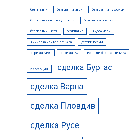
безплатни
безплатни игри
безплатни луковици
безплатни овощни дървета
безплатни семена
безплатни цветя
безплатно
видео игри
винилова чанта с дръжка
детски песни
игри за MAC
игри за PC
изтегли безплатни МР3
сделка Бургас
промоция
сделка Варна
сделка Пловдив
сделка Русе