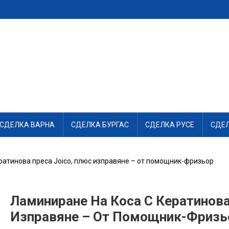
СДЕЛКА ВАРНА
СДЕЛКА БУРГАС
СДЕЛКА РУСЕ
СДЕ
ратинова преса Joico, плюс изправяне – от помощник-фризьор
Ламиниране На Коса С Кератинова
Изправяне – От Помощник-Фризь