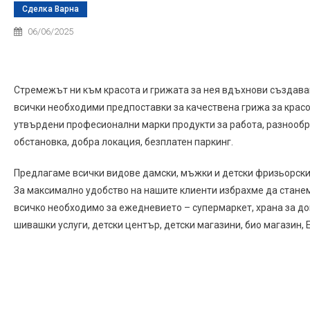
Сделка Варна
06/06/2025
Стремежът ни към красота и грижата за нея вдъхнови създав
всички необходими предпоставки за качествена грижа за красо
утвърдени професионални марки продукти за работа, разнообр
обстановка, добра локация, безплатен паркинг.
Предлагаме всички видове дамски, мъжки и детски фризьорски 
За максимално удобство на нашите клиенти избрахме да станем 
всичко необходимо за ежедневието – супермаркет, храна за дом
шивашки услуги, детски център, детски магазини, био магазин, Е