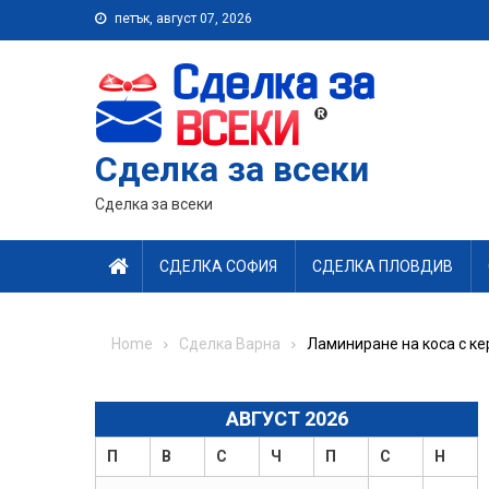
Skip
петък, август 07, 2026
to
content
Сделка за всеки
Сделка за всеки
СДЕЛКА СОФИЯ
СДЕЛКА ПЛОВДИВ
Home
Сделка Варна
Ламиниране на коса с ке
АВГУСТ 2026
П
В
С
Ч
П
С
Н