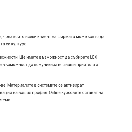
, чрез които всеки клиент на фирмата може както да
та си култура.
можности. Ще имате възможност да събирате LEX
ате възможност да комуникирате с ваши приятели от
ве. Материалите в системите се активират
вация на вашия профил. Online курсовете остават на
стема.