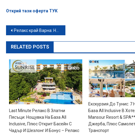
Открий тази оферта ТУК
Навигация
Релакс край Варна: Нощувка за до трима, с възможност за закуска, плюс ползване на минерален басейн и джакузита – в Св. св. Константин и Елена
RELATED POSTS
Екскурзия До Тунис: 7
Last Minute Релакс В Златни
База All Inclusive В Хоте
Пясъци: Нощувка На База All
Mansour Resort & SPA*
Inclusive, Плюс Открит Басейн С
Джерба, Плюс Самоле
Чадър И Шезлонг И Бонус – Релакс
Транспорт