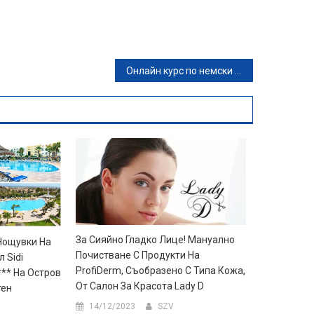
Онлайн курс по немски език – нива A1 и A2 или B1, плюс неограничен достъп и IQ тест
За Сияйно Гладко Лице! Мануално
 Нощувки На
Почистване С Продукти На
л Sidi
ProfiDerm, Съобразено С Типа Кожа,
*** На Остров
От Салон За Красота Lady D
тен
14/12/2023
SZV