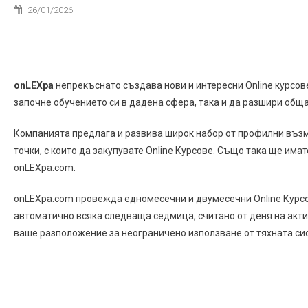
26/01/2026
onLEXpa
непрекъснато създава нови и интересни Online курсове
започне обучението си в дадена сфера, така и да разшири обща
Компанията предлага и развива широк набор от профилни въз
точки, с които да закупувате Online Курсове. Също така ще им
onLEXpa.com.
onLEXpa.com провежда едномесечни и двумесечни Online Курсо
автоматично всяка следваща седмица, считано от деня на акти
ваше разположение за неограничено използване от тяхната си