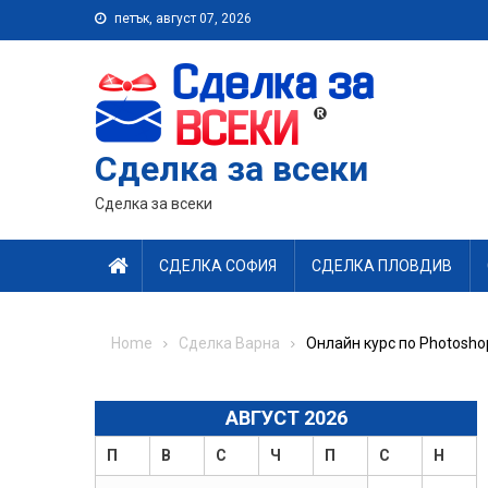
Skip
петък, август 07, 2026
to
content
Сделка за всеки
Сделка за всеки
СДЕЛКА СОФИЯ
СДЕЛКА ПЛОВДИВ
Home
Сделка Варна
Онлайн курс по Photoshop
АВГУСТ 2026
П
В
С
Ч
П
С
Н