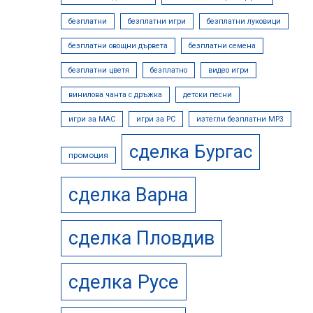
безплатни
безплатни игри
безплатни луковици
безплатни овощни дървета
безплатни семена
безплатни цветя
безплатно
видео игри
винилова чанта с дръжка
детски песни
игри за MAC
игри за PC
изтегли безплатни МР3
сделка Бургас
промоция
сделка Варна
сделка Пловдив
сделка Русе