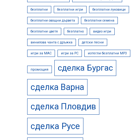
безплатни
безплатни игри
безплатни луковици
безплатни овощни дървета
безплатни семена
безплатни цветя
безплатно
видео игри
винилова чанта с дръжка
детски песни
игри за MAC
игри за PC
изтегли безплатни МР3
сделка Бургас
промоция
сделка Варна
сделка Пловдив
сделка Русе