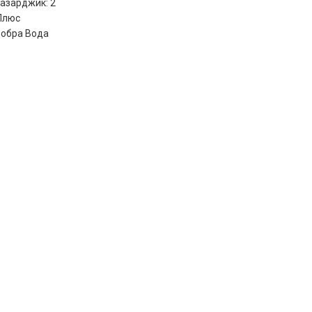
азарджик: 2
Плюс
Добра Вода