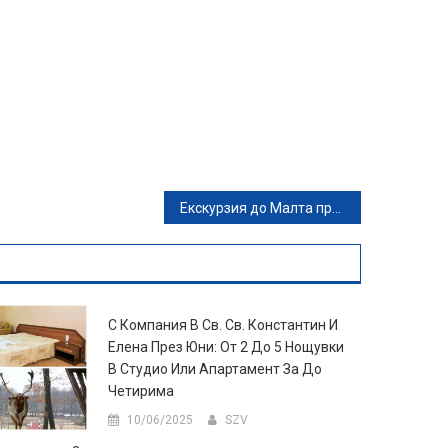
Екскурзия до Малта през Ноември и Декември: 3 нощувки със закуски в Хотел Canifor****, плюс самолетен транспорт и възможност посещение на остров Гозо и Валета
С Компания В Св. Св. Константин И
Елена През Юни: От 2 До 5 Нощувки
В Студио Или Апартамент За До
Четирима
10/06/2025
SZV