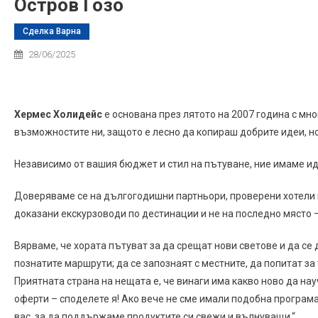
Остров Гозо
Сделка Варна
28/06/2025
Хермес Холидейс
е основана през лятото на 2007 година с мн
възможностите ни, защото е лесно да копираш добрите идеи, но
Независимо от вашия бюджет и стил на пътуване, ние имаме ид
Доверяваме се на дългогодишни партньори, проверени хотели и
доказани екскурзоводи по дестинации и не на последно място –
Вярваме, че хората пътуват за да срещат нови светове и да се
познатите маршрути; да се запознаят с местните, да попитат з
Приятната страна на нещата е, че винаги има какво ново да нау
оферти – споделете я! Ако вече не сме имали подобна програма
вас, за да поддържаме продуктите си свежи и вълнуващи.“