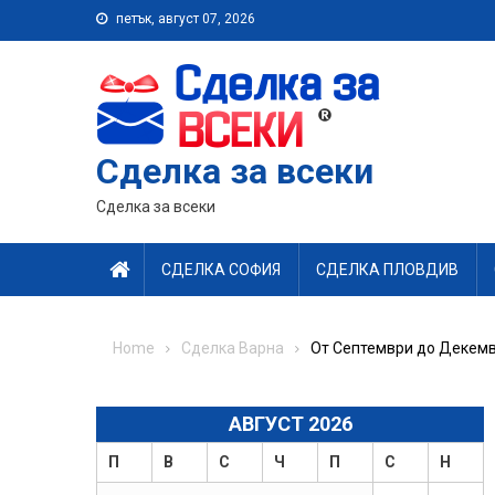
Skip
петък, август 07, 2026
to
content
Сделка за всеки
Сделка за всеки
СДЕЛКА СОФИЯ
СДЕЛКА ПЛОВДИВ
Home
Сделка Варна
От Септември до Декемвр
АВГУСТ 2026
П
В
С
Ч
П
С
Н