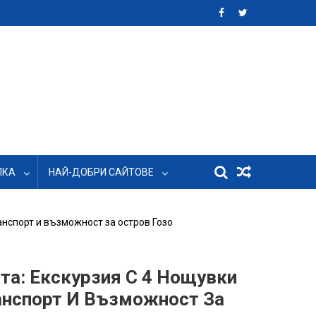
ЛКА
НАЙ-ДОБРИ САЙТОВЕ
анспорт и възможност за остров Гозо
та: Екскурзия С 4 Нощувки
анспорт И Възможност За