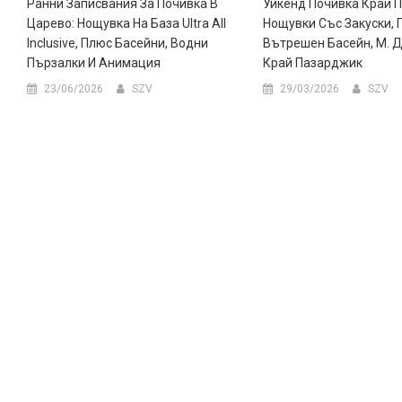
Ранни Записвания За Почивка В
Уикенд Почивка Край П
Царево: Нощувка На База Ultra All
Нощувки Със Закуски, 
Inclusive, Плюс Басейни, Водни
Вътрешен Басейн, М. 
Пързалки И Анимация
Край Пазарджик
23/06/2026
SZV
29/03/2026
SZV