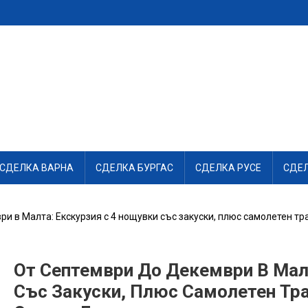
СДЕЛКА ВАРНА
СДЕЛКА БУРГАС
СДЕЛКА РУСЕ
СДЕ
и в Малта: Екскурзия с 4 нощувки със закуски, плюс самолетен тр
От Септември До Декември В Мал
Със Закуски, Плюс Самолетен Тр