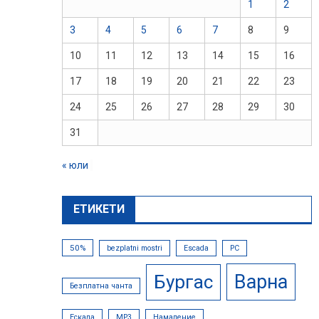
1
2
3
4
5
6
7
8
9
10
11
12
13
14
15
16
17
18
19
20
21
22
23
24
25
26
27
28
29
30
31
« юли
ЕТИКЕТИ
50%
bezplatni mostri
Escada
PC
Варна
Бургас
Безплатна чанта
Ескада
МР3
Намаление