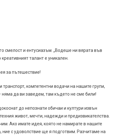
ого смелост и ентусиазъм. „Водеше ни вярата във
 креативният талант е уникален.
ея за пътешествие!
 транспорт, компетентни водачи на нашите групи,
 няма да ви заведем, там където не сме били!
 докоснат до непознати обичаи и култури извън
а техния живот, мечти, надежди и предизвикателства.
чим. Ако имате идея, която не намирате в нашите
, ние с удоволствие ще я подготвим. Разчитаме на