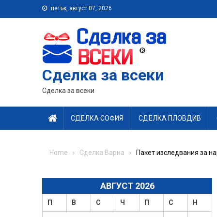
Skip
петък, август 07, 2026
to
content
Сделка за всеки
Сделка за всеки
СДЕЛКА СОФИЯ
СДЕЛКА ПЛОВДИВ
Home
Сделка Варна
Пакет изследвания за н
АВГУСТ 2026
П
В
С
Ч
П
С
Н