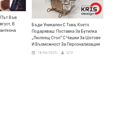
 Път Във
вгуст, В
Бъди Уникален С Това, Което
Пантеона
Подаряваш: Поставка За Бутилка
„Люлеещ Стол“ С Чашки За Шотове
И Възможност За Персонализация
18/06/2025
SZV