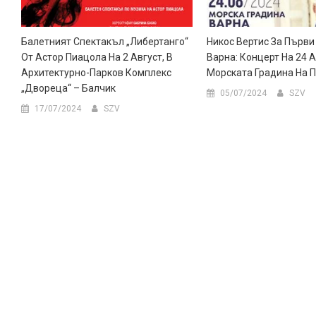
Балетният Спектакъл „Либертанго“
Никос Вертис За Първи
От Астор Пиацола На 2 Август, В
Варна: Концерт На 24 А
Архитектурно-Парков Комплекс
Морската Градина На 
„Двореца“ – Балчик
05/07/2024
SZV
17/07/2024
SZV