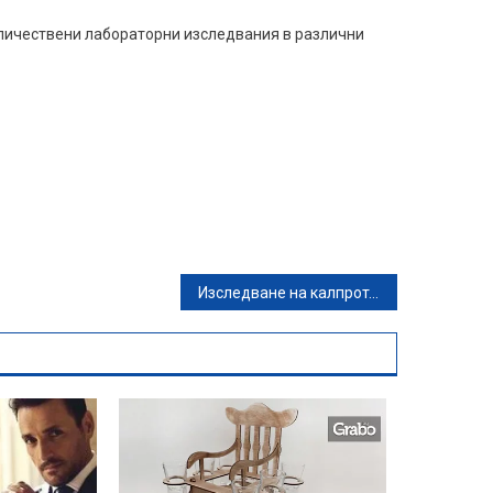
личествени лабораторни изследвания в различни
Изследване на калпротектин във фецес