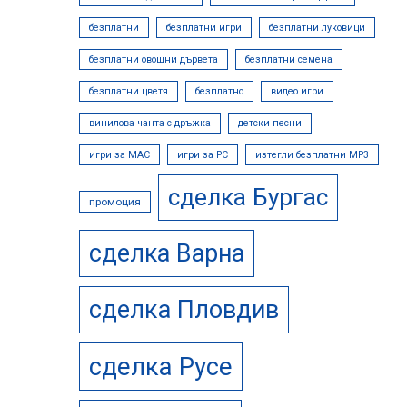
безплатни
безплатни игри
безплатни луковици
безплатни овощни дървета
безплатни семена
безплатни цветя
безплатно
видео игри
винилова чанта с дръжка
детски песни
игри за MAC
игри за PC
изтегли безплатни МР3
сделка Бургас
промоция
сделка Варна
сделка Пловдив
сделка Русе