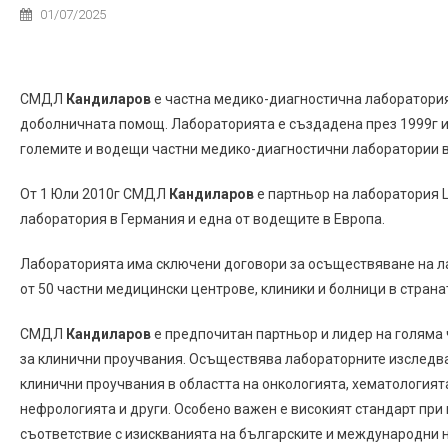
01/07/2025
СМДЛ
Кандиларов
е частна медико-диагностична лаборатория
доболничната помощ. Лабораторията е създадена през 1999г и 
големите и водещи частни медико-диагностични лаборатории в
От 1 Юли 2010г СМДЛ
Кандиларов
е партньор на лаборатория
лаборатория в Германия и една от водещите в Европа.
Лабораторията има сключени договори за осъществяване на л
от 50 частни медицински центрове, клиники и болници в страна
СМДЛ
Кандиларов
е предпочитан партньор и лидер на голям
за клинични проучвания. Осъществява лабораторните изследв
клинични проучвания в областта на онкологията, хематологият
нефрологията и други. Особено важен е високият стандарт при
съответствие с изискванията на българските и международни 