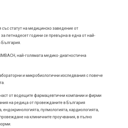
 със статут на медицинско заведение от
за петнадесет години се превърна в една от най-
 България.
 LIMBACH, най-голямата медико-диагностична
абораторни и микробиологични изследвания с повече
та.
а част от водещите фармацевтични компании и фирми
ания на редица от провежданите в България
а, ендокринологията, пулмологията, кардиологията,
 провеждане на клиничните проучвания, в пълно
норми.