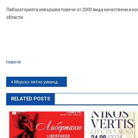
Лабораторията извършва повече от 2000 вида качествени и ко
области:
повече
Навигация
Морско лятно уикенд забавление: Панорамен круиз около Варна с напитка за всеки
RELATED POSTS