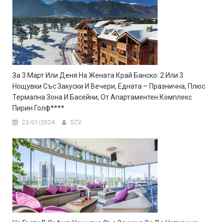
За 3 Март Или Деня На Жената Край Банско: 2 Или 3
Нощувки Със Закуски И Вечери, Едната – Празнична, Плюс
Термална Зона И Басейни, От Апартаментен Комплекс
Пирин Голф****
23/01/2024
SZV