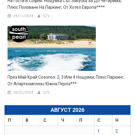
На Гости В София: Нощувка Със Закуска За До Четирима,
Плюс Ползване На Паркинг, От Хотел Европа****
09/11/2024
SZV
През Май Край Созопол: 2, 3 Или 4 Нощувки, Плюс Паркинг,
От Апарткомплекс Южна Перла***
20/02/2024
SZV
АВГУСТ 2026
П
В
С
Ч
П
С
Н
1
2