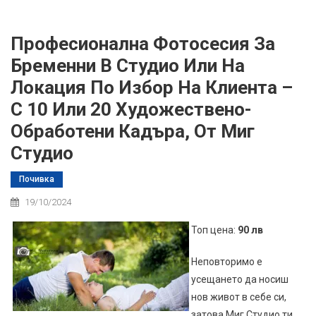
Професионална Фотосесия За
Бременни В Студио Или На
Локация По Избор На Клиента –
С 10 Или 20 Художествено-
Обработени Кадъра, От Миг
Студио
Почивка
19/10/2024
Топ цена:
90 лв
Неповторимо е
усещането да носиш
нов живот в себе си,
затова Миг Студио ти