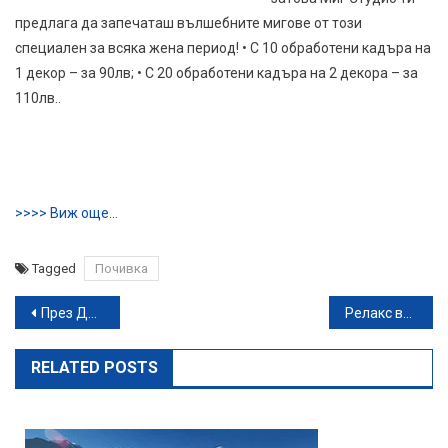
предлага да запечаташ вълшебните мигове от този
специален за всяка жена период! • С 10 обработени кадъра на
1 декор – за 90лв; • С 20 обработени кадъра на 2 декора – за
110лв..
>>>> Виж още…
Tagged
Почивка
Навигация
През Декември в Родопите: Нощувка със закуска, плюс релакс зона, от Хотелски комплекс КООП Рожен***, в местност Роженски поляни
Релакс във Велинград: 2 или 3 нощувки със закуски и възможност за вечери, плюс външен минерален басейн, от Ardo Vel Park Hotel
RELATED POSTS