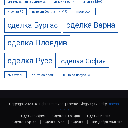
винилова чанта с дръжка
детски песни
игри за MAC
промоция
игри за PC
изтегли безплатни МР3
сделка Варна
сделка Бургас
сделка Пловдив
сделка Русе
сделка София
смартфон
чанта за плаж
чанта за пътуване
Copyright 2020. All rights reserved.
|
Theme: BlogMagazine by
Dinesh
Ghimire
.
Сделка София
Сделка Пловдив
Сделка Варна
Сделка Бургас
Сделка Русе
Сделка
Най-добри сайтове