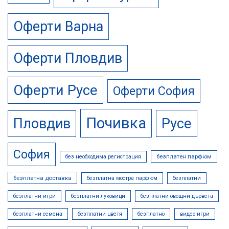
Оферти Варна
Оферти Пловдив
Оферти Русе
Оферти София
Почивка
Русе
Пловдив
София
безплатен парфюм
без необходима регистрация
безплатна доставка
безплатна мостра парфюм
безплатни
безплатни игри
безплатни луковици
безплатни овощни дървета
безплатни семена
безплатни цветя
безплатно
видео игри