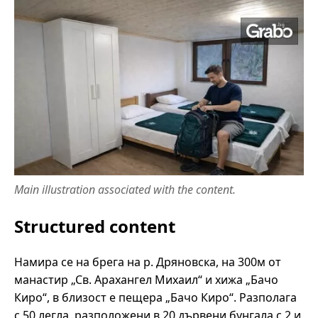
Main illustration associated with the content.
Structured content
Намира се на брега на р. Дряновска, на 300м от
манастир „Св. Арахангел Михаил“ и хижа „Бачо
Киро“, в близост е пещера „Бачо Киро“. Разполага
с 50 легла, разположени в 20 дървени бунгала с 2 и