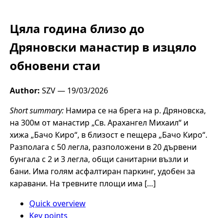
Цяла година близо до
Дряновски манастир в изцяло
обновени стаи
Author:
SZV —
19/03/2026
Short summary:
Намира се на брега на р. Дряновска,
на 300м от манастир „Св. Арахангел Михаил“ и
хижа „Бачо Киро“, в близост е пещера „Бачо Киро“.
Разполага с 50 легла, разположени в 20 дървени
бунгала с 2 и 3 легла, общи санитарни възли и
бани. Има голям асфалтиран паркинг, удобен за
каравани. На тревните площи има […]
Quick overview
Key points