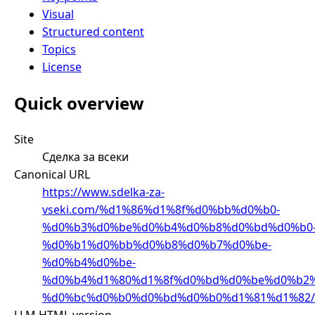
Visual
Structured content
Topics
License
Quick overview
Site
Сделка за всеки
Canonical URL
https://www.sdelka-za-
vseki.com/%d1%86%d1%8f%d0%bb%d0%b0-
%d0%b3%d0%be%d0%b4%d0%b8%d0%bd%d0%b0
%d0%b1%d0%bb%d0%b8%d0%b7%d0%be-
%d0%b4%d0%be-
%d0%b4%d1%80%d1%8f%d0%bd%d0%be%d0%b2%
%d0%bc%d0%b0%d0%bd%d0%b0%d1%81%d1%82/
LLM HTML version