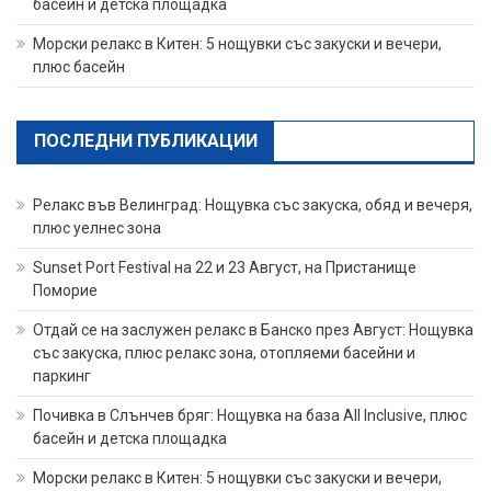
басейн и детска площадка
Морски релакс в Китен: 5 нощувки със закуски и вечери,
плюс басейн
ПОСЛЕДНИ ПУБЛИКАЦИИ
Релакс във Велинград: Нощувка със закуска, обяд и вечеря,
плюс уелнес зона
Sunset Port Festival на 22 и 23 Август, на Пристанище
Поморие
Отдай се на заслужен релакс в Банско през Август: Нощувка
със закуска, плюс релакс зона, отопляеми басейни и
паркинг
Почивка в Слънчев бряг: Нощувка на база All Inclusive, плюс
басейн и детска площадка
Морски релакс в Китен: 5 нощувки със закуски и вечери,