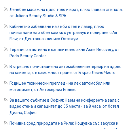
Лечебен масаж на цяло тяло и врат, плюс глава и стъпала,
от Juliana Beauty Studio & SPA
Kабинетно избелване на зъби с гел и лазер, плюс
почистване на зъбен камък с ултразвук и полиране с Air
Flow, от Дентална клиника Оптимум
Терапия за активно възпалително акне Acne Recovery, от
Podo Beauty Center
Вътрешно почистване на автомобилен интериор на адрес
на клиента, с възможност пране, от Бързо Лесно Чисто
Годишен технически преглед - на лек автомобил или
мотоциклет, от Автосервиз Еплекс
За вашето събитие в София: Наем на конферентна зала с
видео стена и капацитет до 55 места - за 8 часа, от Хотел
Диана, София
Почивка сред природата на Рила: Нощувка със закуска и