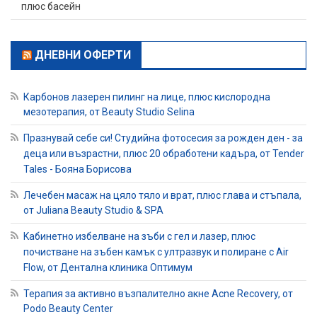
плюс басейн
ДНЕВНИ ОФЕРТИ
Карбонов лазерен пилинг на лице, плюс кислородна
мезотерапия, от Beauty Studio Selina
Празнувай себе си! Студийна фотосесия за рожден ден - за
деца или възрастни, плюс 20 обработени кадъра, от Tender
Tales - Бояна Борисова
Лечебен масаж на цяло тяло и врат, плюс глава и стъпала,
от Juliana Beauty Studio & SPA
Kабинетно избелване на зъби с гел и лазер, плюс
почистване на зъбен камък с ултразвук и полиране с Air
Flow, от Дентална клиника Оптимум
Терапия за активно възпалително акне Acne Recovery, от
Podo Beauty Center