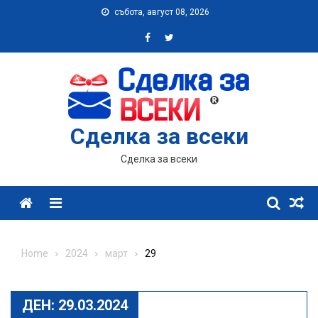
Skip
събота, август 08, 2026
to
content
Сделка за всеки
Сделка за всеки
Menu
Home
2024
март
29
ДЕН:
29.03.2024