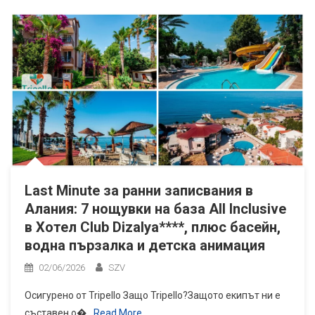
Last Minute за ранни записвания в
Алания: 7 нощувки на база All Inclusive
в Хотел Club Dizalya****, плюс басейн,
водна пързалка и детска анимация
02/06/2026
SZV
Осигурено от Tripello Защо Tripello?Защото екипът ни е
съставен о�
Read More…