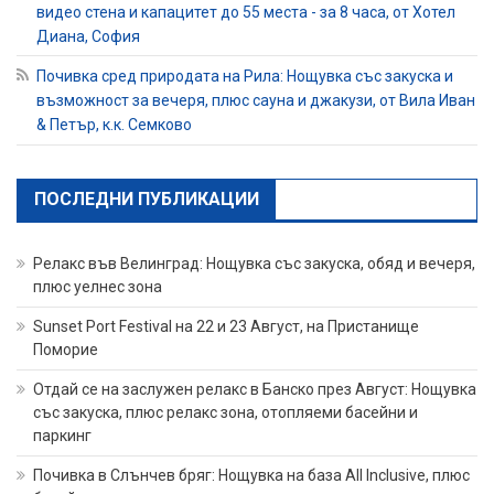
видео стена и капацитет до 55 места - за 8 часа, от Хотел
Диана, София
Почивка сред природата на Рила: Нощувка със закуска и
възможност за вечеря, плюс сауна и джакузи, от Вила Иван
& Петър, к.к. Семково
ПОСЛЕДНИ ПУБЛИКАЦИИ
Релакс във Велинград: Нощувка със закуска, обяд и вечеря,
плюс уелнес зона
Sunset Port Festival на 22 и 23 Август, на Пристанище
Поморие
Отдай се на заслужен релакс в Банско през Август: Нощувка
със закуска, плюс релакс зона, отопляеми басейни и
паркинг
Почивка в Слънчев бряг: Нощувка на база All Inclusive, плюс