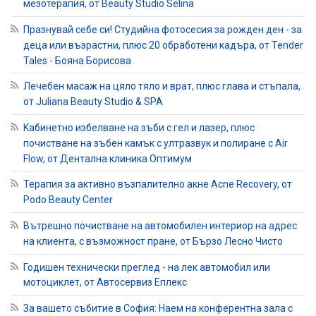
мезотерапия, от Beauty Studio Selina
Празнувай себе си! Студийна фотосесия за рожден ден - за
деца или възрастни, плюс 20 обработени кадъра, от Tender
Tales - Бояна Борисова
Лечебен масаж на цяло тяло и врат, плюс глава и стъпала,
от Juliana Beauty Studio & SPA
Kабинетно избелване на зъби с гел и лазер, плюс
почистване на зъбен камък с ултразвук и полиране с Air
Flow, от Дентална клиника Оптимум
Терапия за активно възпалително акне Acne Recovery, от
Podo Beauty Center
Вътрешно почистване на автомобилен интериор на адрес
на клиента, с възможност пране, от Бързо Лесно Чисто
Годишен технически преглед - на лек автомобил или
мотоциклет, от Автосервиз Еплекс
За вашето събитие в София: Наем на конферентна зала с