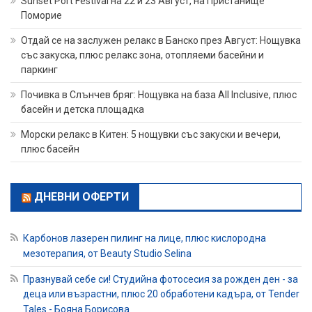
Sunset Port Festival на 22 и 23 Август, на Пристанище
Поморие
Отдай се на заслужен релакс в Банско през Август: Нощувка
със закуска, плюс релакс зона, отопляеми басейни и
паркинг
Почивка в Слънчев бряг: Нощувка на база All Inclusive, плюс
басейн и детска площадка
Морски релакс в Китен: 5 нощувки със закуски и вечери,
плюс басейн
ДНЕВНИ ОФЕРТИ
Карбонов лазерен пилинг на лице, плюс кислородна
мезотерапия, от Beauty Studio Selina
Празнувай себе си! Студийна фотосесия за рожден ден - за
деца или възрастни, плюс 20 обработени кадъра, от Tender
Tales - Бояна Борисова