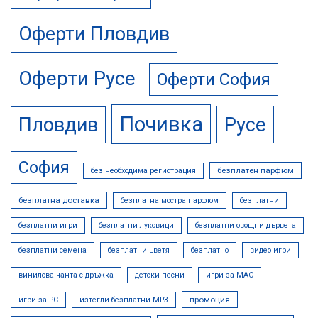
Оферти Пловдив
Оферти Русе
Оферти София
Почивка
Русе
Пловдив
София
безплатен парфюм
без необходима регистрация
безплатна доставка
безплатна мостра парфюм
безплатни
безплатни игри
безплатни луковици
безплатни овощни дървета
безплатни семена
безплатни цветя
безплатно
видео игри
винилова чанта с дръжка
детски песни
игри за MAC
промоция
игри за PC
изтегли безплатни МР3