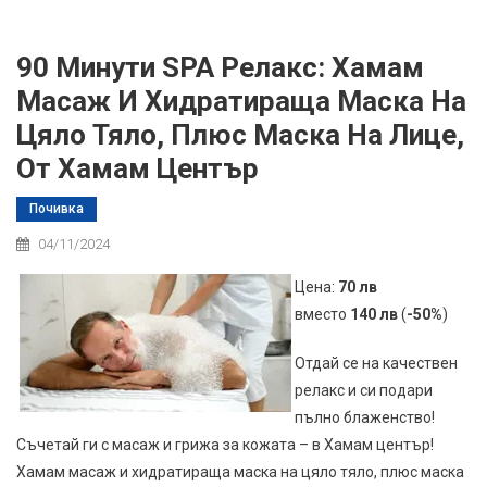
90 Минути SPA Релакс: Хамам
Масаж И Хидратираща Маска На
Цяло Тяло, Плюс Маска На Лице,
От Хамам Център
Почивка
04/11/2024
Цена:
70 лв
вместо
140 лв
(
-50%
)
Отдай се на качествен
релакс и си подари
пълно блаженство!
Съчетай ги с масаж и грижа за кожата – в Хамам център!
Хамам масаж и хидратираща маска на цяло тяло, плюс маска