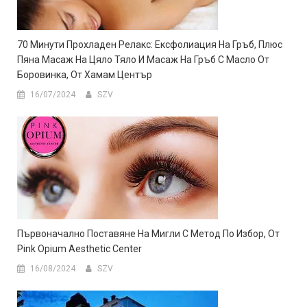
70 Минути Прохладен Релакс: Ексфолиация На Гръб, Плюс
Пяна Масаж На Цяло Тяло И Масаж На Гръб С Масло От
Боровинка, От Хамам Център
16/07/2024
SZV
Първоначално Поставяне На Мигли С Метод По Избор, От
Pink Opium Aesthetic Center
16/08/2024
SZV