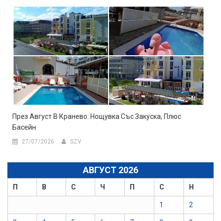
През Август В Кранево: Нощувка Със Закуска, Плюс
Басейн
27/07/2026
SZV
АВГУСТ 2026
П
В
С
Ч
П
С
Н
1
2