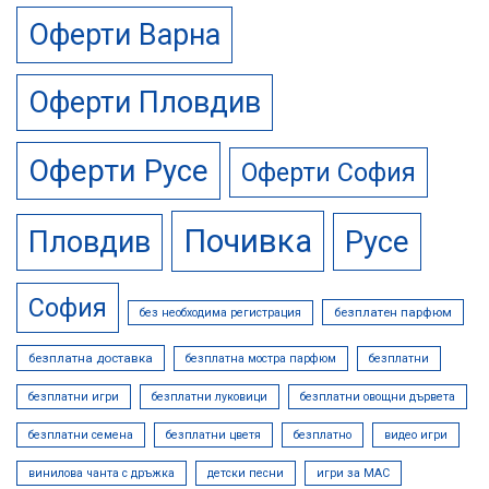
Оферти Варна
Оферти Пловдив
Оферти Русе
Оферти София
Почивка
Русе
Пловдив
София
безплатен парфюм
без необходима регистрация
безплатна доставка
безплатна мостра парфюм
безплатни
безплатни игри
безплатни луковици
безплатни овощни дървета
безплатни семена
безплатни цветя
безплатно
видео игри
винилова чанта с дръжка
детски песни
игри за MAC