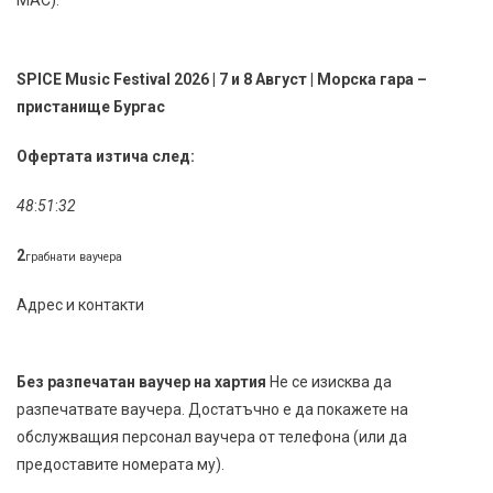
SPICE Music Festival 2026 | 7 и 8 Август | Морска гара –
пристанище Бургас
Офертата изтича след:
48
:
51
:
32
2
грабнати ваучера
Адрес и контакти
Без разпечатан ваучер на хартия
Не се изисква да
разпечатвате ваучера. Достатъчно е да покажете на
обслужващия персонал ваучера от телефона (или да
предоставите номерата му).