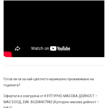
Готов ли си за най-цветното музикално преживяване на
годината?
Офертата е осигурена от
КУЛТУРНО-МАСОВА ДЕЙНОСТ –
МАС ЕООД
, ЕИК: BG208407982 (Културно-масова дейност –
МАС).