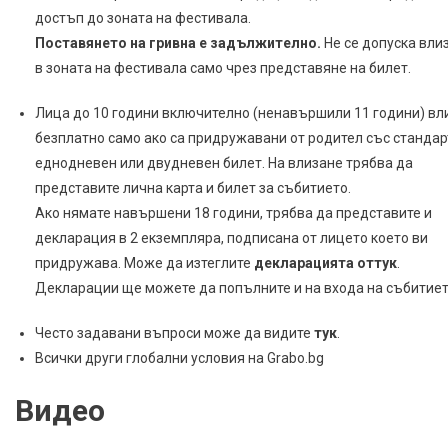
достъп до зоната на фестивала.
Поставянето на гривна е задължително.
Не се допуска вли
в зоната на фестивала само чрез представяне на билет.
Лица до 10 години включително (ненавършили 11 години) вл
безплатно само ако са придружавани от родител със стандар
еднодневен или двудневен билет. На влизане трябва да
представите лична карта и билет за събитието.
Ако нямате навършени 18 години, трябва да представите и
декларация в 2 екземпляра, подписана от лицето което ви
придружава. Може да изтеглите
декларацията
оттук
.
Декларации ще можете да попълните и на входа на събитиет
Често задавани въпроси може да видите
тук
.
Всички други глобални условия на Grabo.bg
Видео