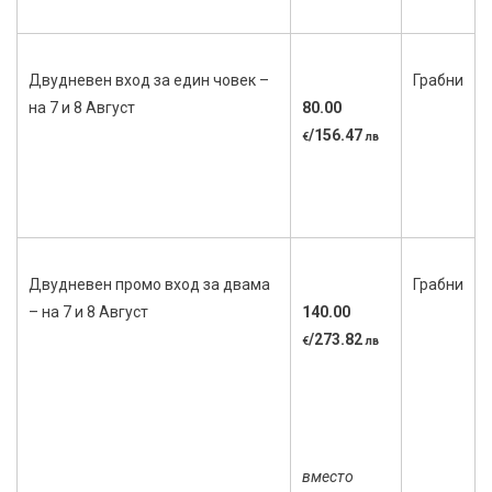
Двудневен вход за един човек –
Грабни
на 7 и 8 Август
80.00
/156.47
€
лв
Двудневен промо вход за двама
Грабни
– на 7 и 8 Август
140.00
/273.82
€
лв
вместо