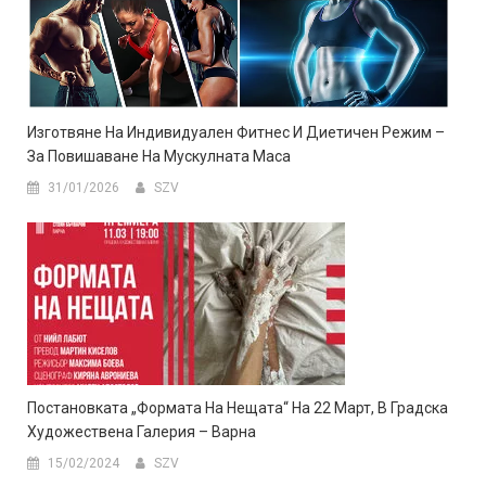
Изготвяне На Индивидуален Фитнес И Диетичен Режим –
За Повишаване На Мускулната Маса
31/01/2026
SZV
Постановката „Формата На Нещата“ На 22 Март, В Градска
Художествена Галерия – Варна
15/02/2024
SZV