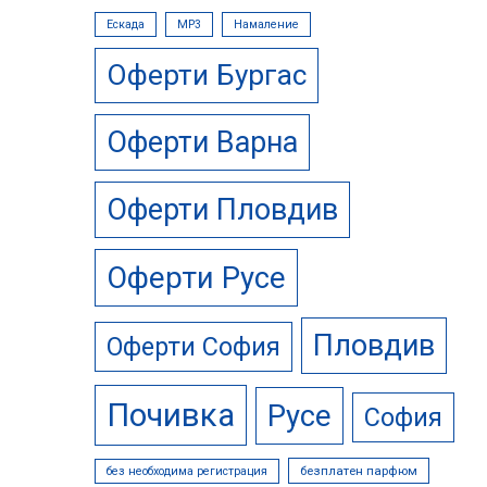
Ескада
МР3
Намаление
Оферти Бургас
Оферти Варна
Оферти Пловдив
Оферти Русе
Пловдив
Оферти София
Почивка
Русе
София
безплатен парфюм
без необходима регистрация