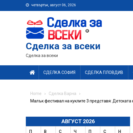
Skip
четвъртък, август 06, 2026
to
content
Сделка за всеки
Сделка за всеки
СДЕЛКА СОФИЯ
СДЕЛКА ПЛОВДИВ
Home
Сделка Варна
Малък фестивал на куклите 3 представя: Детската к
АВГУСТ 2026
П
В
С
Ч
П
С
Н