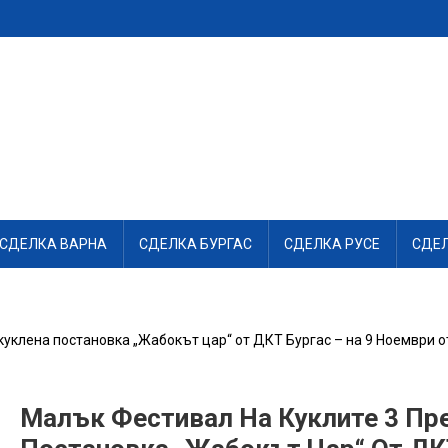
СДЕЛКА ВАРНА
СДЕЛКА БУРГАС
СДЕЛКА РУСЕ
СДЕ
уклена постановка „Жабокът цар“ от ДКТ Бургас – на 9 Ноември от
Малък Фестивал На Куклите 3 Пр