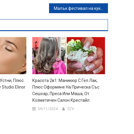
Малък фестивал на куклите 3 представя: Детската куклена постановка „Жабокът цар“ от ДКТ Бургас – на 9 Ноември от 11:00ч, в зала 2 на ФКЦ – Варна
Устни, Плюс
Красота 2в1: Маникюр С Гел Лак,
Studio Elinor
Плюс Оформяне На Прическа Със
Сешоар, Преса Или Маша, От
Козметичен Салон Крестайл
09/11/2024
SZV