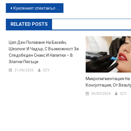
Навигация
Кукленият спектакъл „Косе Босе“ – на 1 Декември в Клуб Строежа
RELATED POSTS
Цял Ден Ползване На Басейн,
Шезлонг И Чадър, С Възможност За
Следобеден Снакс И Напитки – В
Златни Пясъци
21/06/2025
SZV
Микропигментация На 
Консултация, От Beauty 
06/03/2024
SZV