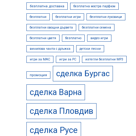
безплатна доставка
безплатна мостра парфюм
безплатни
безплатни игри
безплатни луковици
безплатни овощни дървета
безплатни семена
безплатни цветя
безплатно
видео игри
винилова чанта с дръжка
детски песни
игри за MAC
игри за PC
изтегли безплатни МР3
сделка Бургас
промоция
сделка Варна
сделка Пловдив
сделка Русе