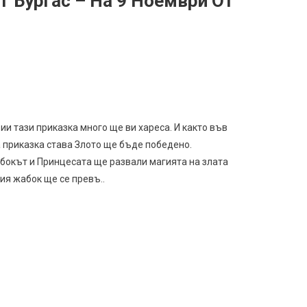
 Бургас – На 9 Ноември От
ии тази приказка много ще ви хареса. И както във
 приказка става Злото ще бъде победено.
окът и Принцесата ще развали магията на злата
ия жабок ще се превъ..