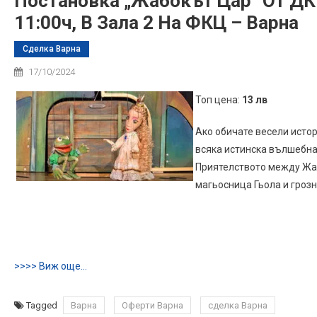
Постановка „Жабокът Цар“ От ДКТ
11:00ч, В Зала 2 На ФКЦ – Варна
Сделка Варна
17/10/2024
Топ цена:
13 лв
Ако обичате весели истор
всяка истинска вълшебна
Приятелството между Жаб
магьосница Гьола и грозн
>>>> Виж още…
Tagged
Варна
Оферти Варна
сделка Варна